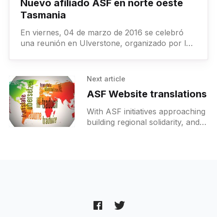
Nuevo afiliado ASF en norte oeste
Tasmania
En viernes, 04 de marzo de 2016 se celebró
una reunión en Ulverstone, organizado por la
iniciativa en esta área. La decisión fue tomada
encuentra
Next article
ASF Website translations
With ASF initiatives approaching
building regional solidarity, and
to contribute to better
connections with existing
comrades in the IWA-AIT, we
are currently in the process