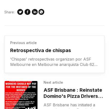
Share:
Previous article
Retrospectiva de chispas
'Chispas' retrospectivas organizan por ASF
Melbourne en Melbourne anarquista Club 62
St [http://mac.anarchobase.com/] Georges Rd.,
Northcote a partir del 2
Next article
ASF Brisbane : Reinstate
Domino's Pizza Drivers
Wages
ASF Brisbane has initiated a